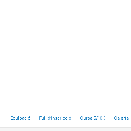
Ir
al
contenido
Equipació
Full d’Inscripció
Cursa 5/10K
Galería